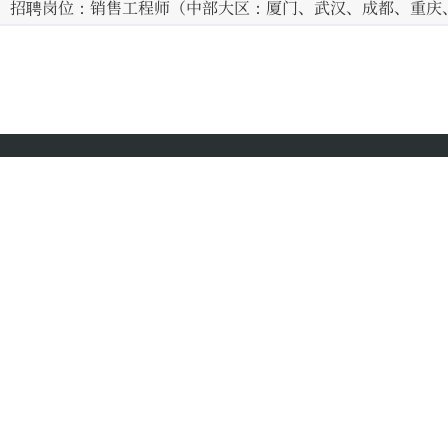
招聘岗位：销售工程师（中部大区：厦门、武汉、成都、重庆
版权所有：柯尼科（厦门）智能科技有限公司
福建省厦门市湖里区高崎北路420号4号楼401单元
电话：+86 592-5716502 / 5730791 传真：0592-5730029
闽ICP备18000068-1号